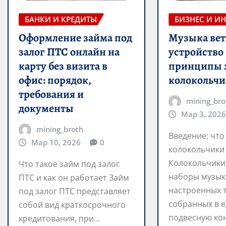
БАНКИ И КРЕДИТЫ
БИЗНЕС И И
Оформление займа под
Музыка вет
залог ПТС онлайн на
устройство
карту без визита в
принципы 
офис: порядок,
колокольчи
требования и
mining_bro
документы
Мар 3, 2026
mining_broth
Введение: что
Мар 10, 2026
0
колокольчики 
Колокольчики 
Что такое займ под залог
наборы музык
ПТС и как он работает Займ
настроенных т
под залог ПТС представляет
собранных в 
собой вид краткосрочного
подвесную ко
кредитования, при…