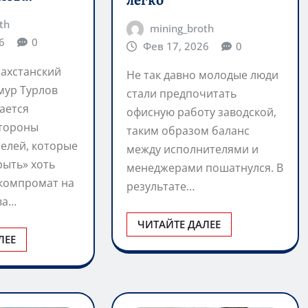
th
mining_broth
6
0
Фев 17, 2026
0
захстанский
Не так давно молодые люди
мур Турлов
стали предпочитать
ается
офисную работу заводской,
стороны
таким образом баланс
елей, которые
между исполнителями и
рыть» хоть
менеджерами пошатнулся. В
 компромат на
результате…
ва…
ЧИТАЙТЕ ДАЛЕЕ
ЛЕЕ