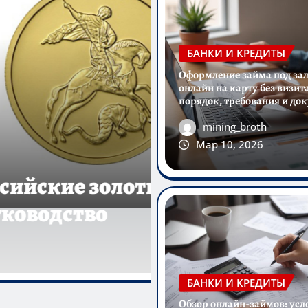
БАНКИ И КРЕДИТЫ
Оформление займа под за
онлайн на карту без визита
порядок, требования и до
mining_broth
Мар 10, 2026
СТИЦИИ
виняют Тимура Турлова?
Фев 18, 2026
0
БАНКИ И КРЕДИТЫ
Обзор онлайн-займов: усл