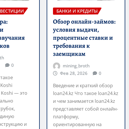
НВЕСТИЦИИ
БАНКИ И КРЕДИТЫ
ра:
Обзор онлайн-займов:
 и
условия выдачи,
звучания
процентные ставки и
ков
требования к
заемщикам
th
0
mining_broth
Фев 28, 2026
0
 такое
Koshi
Введение и краткий обзор
Koshi — это
loan24.kz Что такое loan24.kz
ально
и чем занимается loan24.kz
рубок,
представляет собой онлайн-
единую
платформу,
нструкцию и
ориентированную на