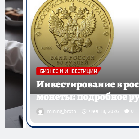
сийские золотые
БИЗНЕС И ИНВЕ
ководство
В чем об
mining_broth