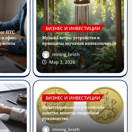
БИЗНЕС И ИНВЕСТИЦИИ
лог ПТС
 в офис:
Музыка ветра: устройство и
кументы
принципы звучания колокольчиков
mining_broth
Мар 3, 2026
БИЗНЕС И ИНВЕСТИЦИИ
Инвестирование в российские
БАНКИ И КРЕДИТЫ
золотые монеты: подробное
Оформление займа под з
руководство
mining_broth
овия