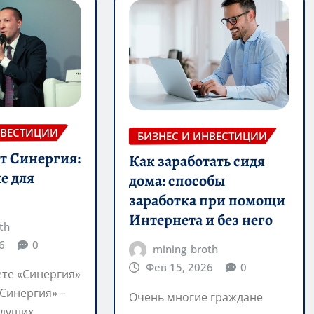
НВЕСТИЦИИ
БИЗНЕС И ИНВЕСТИЦИИ
т Синергия:
Как заработать сидя
е для
дома: способы
заработка при помощи
Интернета и без него
th
6
0
mining_broth
Фев 15, 2026
0
ете «Синергия»
Синергия» –
Очень многие граждане
едущих