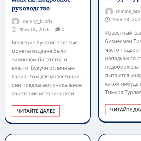
руководство
mining_bro
Фев 18, 202
mining_broth
Фев 18, 2026
0
Известный ка
бизнесмен Ти
Введение Русские золотые
часто подверг
монеты издавна были
нападкам со 
символом богатства и
недоброжелат
власти. Будучи отличным
пытаются «на
вариантом для инвестиций,
какой-нибудь
они предлагают уникальное
Тимура Турло
сочетание исторической…
ЧИТАЙТЕ ДА
ЧИТАЙТЕ ДАЛЕЕ