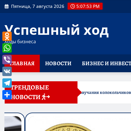
Перейти
Пятница, 7 августа 2026
5:07:54 PM
к
содержимому
Успешный ход
Ходы бизнеса
Odnoklassniki
WhatsApp
ГЛАВНАЯ
НОВОСТИ
БИЗНЕС И ИНВЕС
Viber
VK
ТРЕНДОВЫЕ
 звучания колокольчиков
Telegram
Обзор онлайн-займов: усло
НОВОСТИ
Отправить